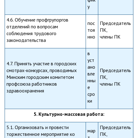
у
4.6. Обучение профгрупоргов
пос
Председатель
отделений по вопросам
тоя
ПК,
соблюдения трудового
нно
члены ПК
законодательства
в
уст
4.7. Принять участие в городских
ано
смотрах-конкурсах, проводимых
Председатель
вле
Минским городским комитетом
ПК,
нны
профсоюза работников
члены ПК
е
здравоохранения
сро
ки
5. Культурно-массовая работа:
5.1. Организовать и провести
Председатель
мар
торжественное мероприятие ко
ПК,
т