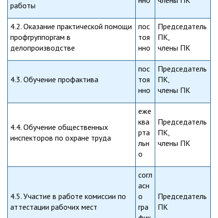
нно
члены ПК
работы
4.2. Оказание практической помощи
пос
Председатель
профгруппоргам в
тоя
ПК,
делопроизводстве
нно
члены ПК
пос
Председатель
4.3. Обучение профактива
тоя
ПК,
нно
члены ПК
еже
ква
Председатель
4.4. Обучение общественных
рта
ПК,
инспекторов по охране труда
льн
члены ПК
о
согл
асн
4.5. Участие в работе комиссии по
о
Председатель
аттестации рабочих мест
гра
ПК
фик