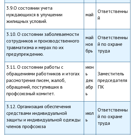
3.9.О состоянии учета
Ответственны
нуждающихся в улучшении
май
й
жилищных условий.
3.10. О состоянии заболеваемости
май
Ответственны
сотрудников и производственного
ноя
й по охране
травматизма и мерах по их
брь
труда
предупреждению.
3.11. О состоянии работы с
июн
обращениями работников и итогах
ь
Заместитель
рассмотрения писем, жалоб,
дек
председателя
обращений, поступивших в
абр
ПК
профсоюзный комитет.
ь
3.12. Организация обеспечения
Ответственны
средствами индивидуальной
июл
й по охране
защиты и индивидуальной одежды
ь
труда
членов профсоюза