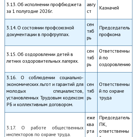
3.13. Об исполнении профбюджета
авгу
Казначей
за 1 полугодие 2026г.
ст
сен
3.14. О состоянии профсоюзной
Председатель
тяб
документации в профгруппах.
профкома
рь
сен
Ответственны
3.15. Об оздоровлении детей в
тяб
й по
летних оздоровительных лагерях.
рь
оздоровлению
3.16. О соблюдении социально-
экономических льгот и гарантий для
сен
Ответственны
молодых специалистов,
тяб
й по охране
установленных Трудовым кодексом
рь
труда
РБ и коллективным договором.
еже
Председатель
ква
ПК,
3.17. О работе общественных
рта
ответственны
инспекторов по охране труда.