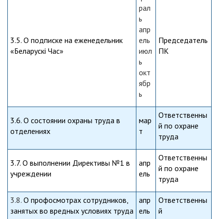
рал
ь
апр
3.5. О подписке на еженедельник
ель
Председатель
«Беларускi Час»
июл
ПК
ь
окт
ябр
ь
Ответственны
3.6. О состоянии охраны труда в
мар
й по охране
отделениях
т
труда
Ответственны
3.7. О выполнении Директивы №1 в
апр
й по охране
учреждении
ель
труда
3.8.
О профосмотрах сотрудников,
апр
Ответственны
занятых во вредных условиях труда
ель
й