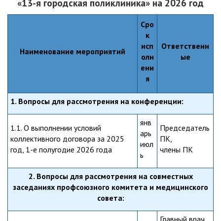
«13-я городская поликлиника» на 2026 год
Сро
к
исп
Ответственн
Наименование мероприятий
олн
ые
ени
я
1. Вопросы для рассмотрения на конференции:
янв
1.1. О выполнении условий
Председатель
арь
коллективного договора за 2025
ПК,
июл
год, 1-е полугодие 2026 года
члены ПК
ь
2. Вопросы для рассмотрения на совместных
заседаниях профсоюзного комитета и медицинского
совета:
Главный врач,