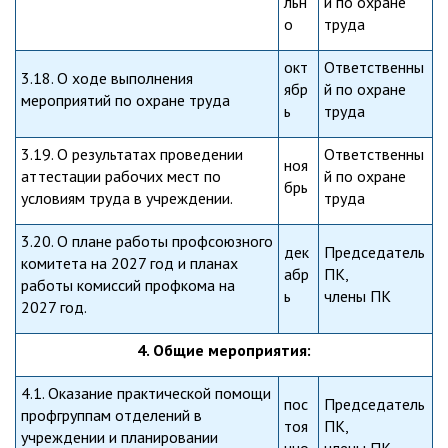
льн
й по охране
о
труда
окт
Ответственны
3.18. О ходе выполнения
ябр
й по охране
мероприятий по охране труда
ь
труда
3.19. О результатах проведении
Ответственны
ноя
аттестации рабочих мест по
й по охране
брь
условиям труда в учреждении.
труда
3.20. О плане работы профсоюзного
дек
Председатель
комитета на 2027 год и планах
абр
ПК,
работы комиссий профкома на
ь
члены ПК
2027 год.
4. Общие мероприятия:
4.1. Оказание практической помощи
пос
Председатель
профгруппам отделений в
тоя
ПК,
учреждении и планировании