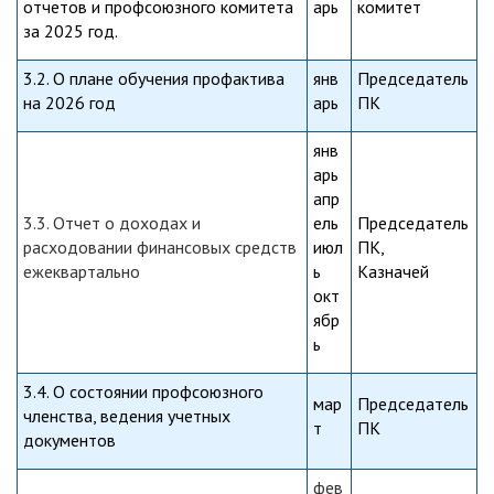
отчетов и профсоюзного комитета
арь
комитет
за 2025 год.
3.2. О плане обучения профактива
янв
Председатель
на 2026 год
арь
ПК
янв
арь
апр
3.3. Отчет о доходах и
ель
Председатель
расходовании финансовых средств
июл
ПК,
ежеквартально
ь
Казначей
окт
ябр
ь
3.4. О состоянии профсоюзного
мар
Председатель
членства, ведения учетных
т
ПК
документов
фев