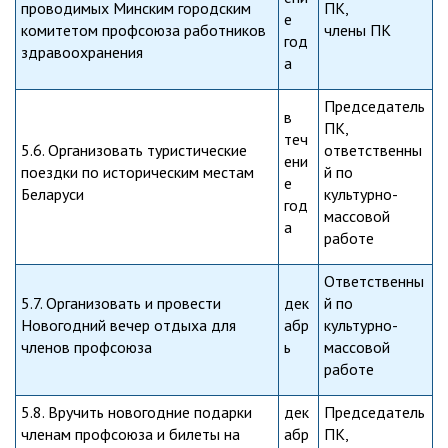
проводимых Минским городским
ПК,
е
комитетом профсоюза работников
члены ПК
год
здравоохранения
а
Председатель
в
ПК,
теч
5.6. Организовать туристические
ответственны
ени
поездки по историческим местам
й по
е
Беларуси
культурно-
год
массовой
а
работе
Ответственны
5.7. Организовать и провести
дек
й по
Новогодний вечер отдыха для
абр
культурно-
членов профсоюза
ь
массовой
работе
5.8. Вручить новогодние подарки
дек
Председатель
членам профсоюза и билеты на
абр
ПК,