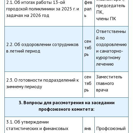
2.1. Об итогах работы 13-ой
фев
председатель
городской поликлиники за 2025 г. и
рал
ПК,
задачах на 2026 год
ь
члены ПК
Ответственны
й по
сен
2.2. Об оздоровлении сотрудников
оздоровлению
тяб
в летний период
и санаторно-
рь
курортному
лечению
сен
Заместитель
2.3. О готовности подразделений к
тяб
главного
зимнему периоду
рь
врача
3. Вопросы для рассмотрения на заседании
профсоюзного комитета:
3.1. Об утверждении
статистических и финансовых
янв
Профсоюзный