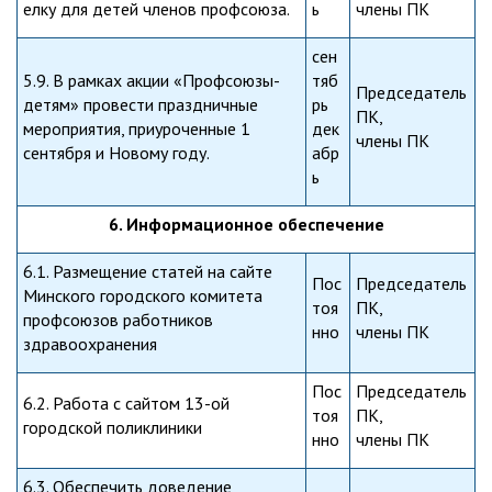
елку для детей членов профсоюза.
ь
члены ПК
сен
5.9. В рамках акции «Профсоюзы-
тяб
Председатель
детям» провести праздничные
рь
ПК,
мероприятия, приуроченные 1
дек
члены ПК
сентября и Новому году.
абр
ь
6. Информационное обеспечение
6.1. Размещение статей на сайте
Пос
Председатель
Минского городского комитета
тоя
ПК,
профсоюзов работников
нно
члены ПК
здравоохранения
Пос
Председатель
6.2. Работа с сайтом 13-ой
тоя
ПК,
городской поликлиники
нно
члены ПК
6.3. Обеспечить доведение