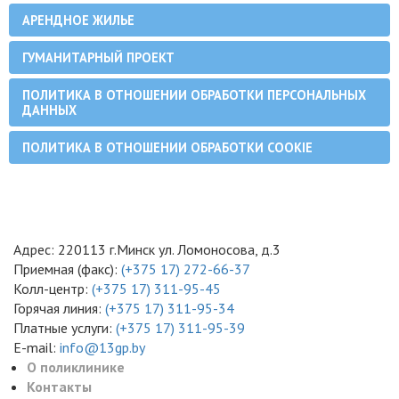
АРЕНДНОЕ ЖИЛЬЕ
ГУМАНИТАРНЫЙ ПРОЕКТ
ПОЛИТИКА В ОТНОШЕНИИ ОБРАБОТКИ ПЕРСОНАЛЬНЫХ
ДАННЫХ
ПОЛИТИКА В ОТНОШЕНИИ ОБРАБОТКИ COOKIE
Адрес: 220113 г.Минск ул. Ломоносова, д.3
Приемная (факс):
(+375 17) 272-66-37
Колл-центр:
(+375 17) 311-95-45
Горячая линия:
(+375 17) 311-95-34
Платные услуги:
(+375 17) 311-95-39
E-mail:
info@13gp.by
О поликлинике
Контакты