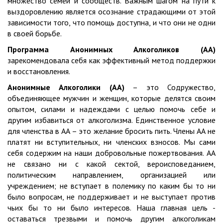
множество семей и сообществ. Важным шагом на пути к
выздоровлению является осознание страдающими от этой
зависимости того, что помощь доступна, и что они не одни
в своей борьбе.
Программа Анонимных Алкоголиков (АА)
зарекомендовала себя как эффективный метод поддержки
и восстановления.
Анонимные Алкоголики (АА)
– это Содружество,
объединяющее мужчин и женщин, которые делятся своим
опытом, силами и надеждами с целью помочь себе и
другим избавиться от алкоголизма. Единственное условие
для членства в АА – это желание бросить пить. Члены АА не
платят ни вступительных, ни членских взносов. Мы сами
себя содержим на наши добровольные пожертвования. АА
не связано ни с какой сектой, вероисповеданием,
политическим направлением, организацией или
учреждением; не вступает в полемику по каким бы то ни
было вопросам, не поддерживает и не выступает против
чьих бы то ни было интересов. Наша главная цель -
оставаться трезвыми и помочь другим алкоголикам