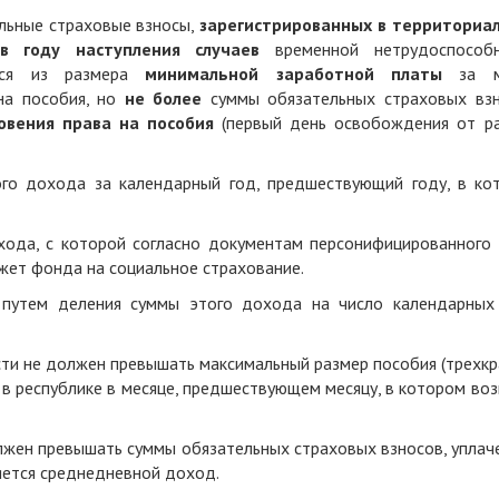
льные страховые взносы,
зарегистрированных
в территориа
в году наступления случаев
временной нетрудоспособн
ются из размера
минимальной заработной платы
за ме
на пособия, но
не более
суммы обязательных страховых взн
овения права на пособия
(первый день освобождения от р
ого дохода за календарный год, предшествующий году, в ко
хода, с которой согласно документам персонифицированного 
жет фонда на социальное страхование.
 путем деления суммы этого дохода на число календарных
ти не должен превышать максимальный размер пособия (трехкр
в республике в месяце, предшествующем месяцу, в котором во
лжен превышать суммы обязательных страховых взносов, уплач
яется среднедневной доход.