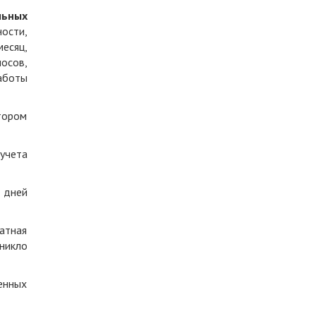
льных
ости,
сяц,
осов,
аботы
тором
учета
 дней
атная
зникло
енных