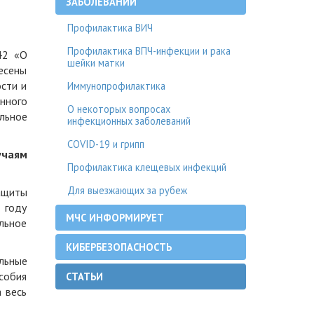
ЗАБОЛЕВАНИЙ
Профилактика ВИЧ
Профилактика ВПЧ-инфекции и рака
42 «О
шейки матки
есены
сти и
Иммунопрофилактика
нного
О некоторых вопросах
льное
инфекционных заболеваний
COVID-19 и грипп
учаям
Профилактика клещевых инфекций
Для выезжающих за рубеж
ащиты
 году
МЧС ИНФОРМИРУЕТ
льное
КИБЕРБЕЗОПАСНОСТЬ
ельные
собия
СТАТЬИ
 весь