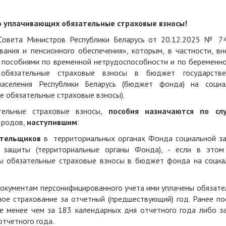
о уплачивающих обязательные страховые взносы!
Совета Министров Республики Беларусь от 20.12.2025 № 7
вания и пенсионного обеспечения», которым, в частности, вн
 пособиями по временной нетрудоспособности и по беременно
обязательные страховые взносы в бюджет государстве
аселения Республики Беларусь (бюджет фонда) на социа
е обязательные страховые взносы).
тельные страховые взносы,
пособия назначаются по сл
 родов,
наступившим
:
ательщиков
в территориальных органах Фонда социальной з
 защиты (территориальные органы Фонда), - если в этом
ны обязательные страховые взносы в бюджет фонда на социа
о документам персонифицированного учета ими уплачены обязат
ое страхование за отчетный (предшествующий) год. Ранее по
не менее чем за 183 календарных дня отчетного года либо за
отчетного года.